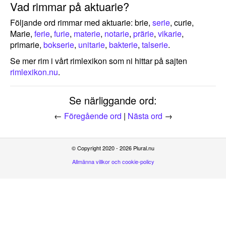
Vad rimmar på aktuarie?
Följande ord rimmar med aktuarie: brie,
serie
, curie,
Marie,
ferie
,
furie
,
materie
,
notarie
,
prärie
,
vikarie
,
primarie,
bokserie
,
unitarie
,
bakterie
,
talserie
.
Se mer rim i vårt rimlexikon som ni hittar på sajten
rimlexikon.nu
.
Se närliggande ord:
←
Föregående ord
|
Nästa ord
→
© Copyright 2020 - 2026 Plural.nu
Allmänna villkor och cookie-policy